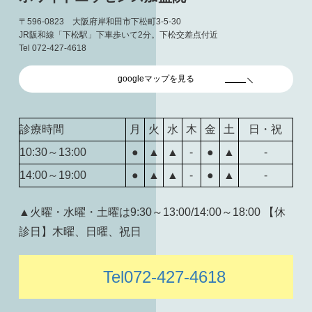
〒596-0823 大阪府岸和田市下松町3-5-30
JR阪和線「下松駅」下車歩いて2分。下松交差点付近
Tel 072-427-4618
googleマップを見る
診療時間
月
火
水
木
金
土
日・祝
10:30～13:00
●
▲
▲
-
●
▲
-
14:00～19:00
●
▲
▲
-
●
▲
-
▲火曜・水曜・土曜は9:30～13:00/14:00～18:00 【休
診日】木曜、日曜、祝日
Tel072-427-4618