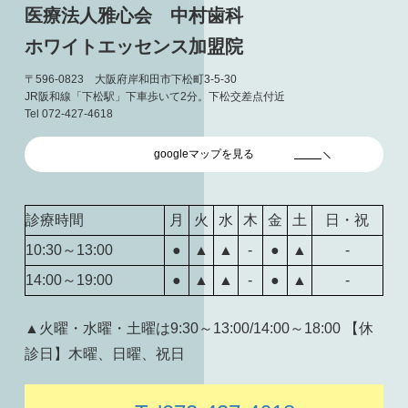
医療法人雅心会 中村歯科
ホワイトエッセンス加盟院
〒596-0823 大阪府岸和田市下松町3-5-30
JR阪和線「下松駅」下車歩いて2分。下松交差点付近
Tel 072-427-4618
googleマップを見る
診療時間
月
火
水
木
金
土
日・祝
10:30～13:00
●
▲
▲
-
●
▲
-
14:00～19:00
●
▲
▲
-
●
▲
-
▲火曜・水曜・土曜は9:30～13:00/14:00～18:00 【休
診日】木曜、日曜、祝日