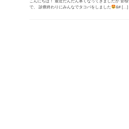
こんにちは！ 最近だんだん寒くなってきましたが 皆
で、 診療終わりにみんなでタコパをしました
&# […]