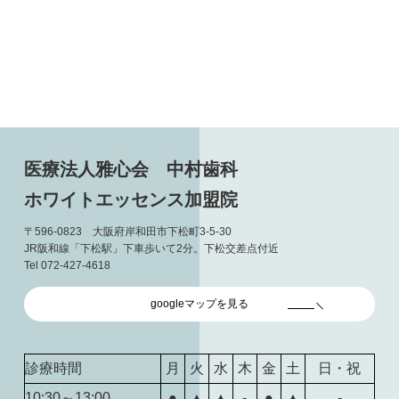
医療法人雅心会 中村歯科
ホワイトエッセンス加盟院
〒596-0823 大阪府岸和田市下松町3-5-30
JR阪和線「下松駅」下車歩いて2分。下松交差点付近
Tel 072-427-4618
googleマップを見る
診療時間
月
火
水
木
金
土
日・祝
10:30～13:00
●
▲
▲
-
●
▲
-