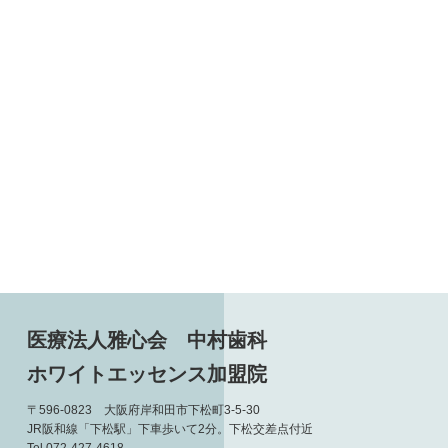
医療法人雅心会 中村歯科
ホワイトエッセンス加盟院
〒596-0823 大阪府岸和田市下松町3-5-30
JR阪和線「下松駅」下車歩いて2分。下松交差点付近
Tel 072-427-4618